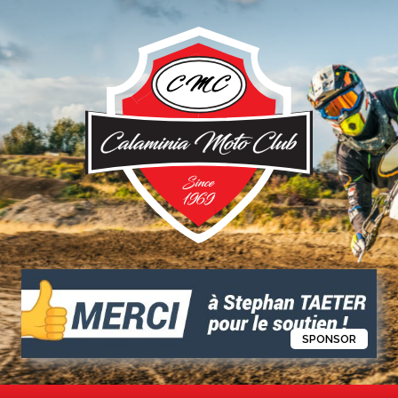
R
SPONSOR